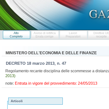
Atto
Avviso di rettifica
Lavori
Direttive U
Completo
Errata corrige
Preparatori
recepite
MINISTERO DELL'ECONOMIA E DELLE FINANZE
DECRETO
18 marzo 2013, n. 47
Regolamento recante disciplina delle scommesse a distanza a
2013)
note:
Entrata in vigore del provvedimento: 24/05/2013