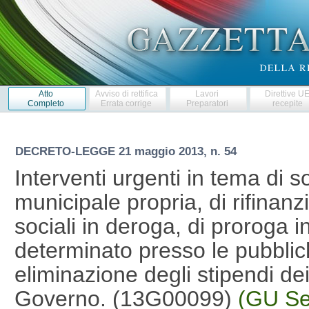
Atto
Avviso di rettifica
Lavori
Direttive U
Completo
Errata corrige
Preparatori
recepite
DECRETO-LEGGE
21 maggio 2013, n. 54
Interventi urgenti in tema di 
municipale propria, di rifinan
sociali in deroga, di proroga 
determinato presso le pubblic
eliminazione degli stipendi d
Governo. (13G00099)
(GU Se