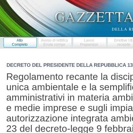
Atto
Avviso di rettifica
Lavori
Direttive U
Completo
Errata corrige
Preparatori
recepite
DECRETO DEL PRESIDENTE DELLA REPUBBLICA
13
Regolamento recante la discip
unica ambientale e la semplif
amministrativi in materia ambi
e medie imprese e sugli impia
autorizzazione integrata ambie
23 del decreto-legge 9 febbrai