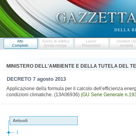
Atto
Avviso di rettifica
Lavori
Direttive U
Completo
Errata corrige
Preparatori
recepite
MINISTERO DELL'AMBIENTE E DELLA TUTELA DEL T
DECRETO
7 agosto 2013
Applicazione della formula per il calcolo dell'efficienza ener
condizioni climatiche. (13A06936)
(GU Serie Generale n.193