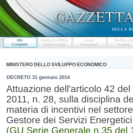
Atto
Avviso di rettifica
Lavori
Direttive U
Completo
Errata corrige
Preparatori
recepite
MINISTERO DELLO SVILUPPO ECONOMICO
DECRETO
31 gennaio 2014
Attuazione dell'articolo 42 del
2011, n. 28, sulla disciplina de
materia di incentivi nel settor
Gestore dei Servizi Energeti
(GU Serie Generale n.35 del 