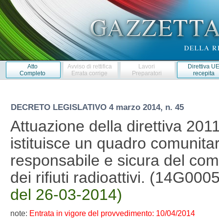
Atto
Avviso di rettifica
Lavori
Direttiva U
Completo
Errata corrige
Preparatori
recepita
DECRETO LEGISLATIVO
4 marzo 2014, n. 45
Attuazione della direttiva 2
istituisce un quadro comunitar
responsabile e sicura del com
dei rifiuti radioattivi. (14G000
del 26-03-2014)
note:
Entrata in vigore del provvedimento: 10/04/2014