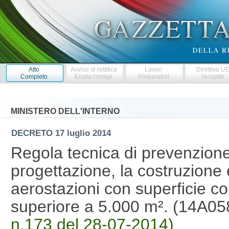
Atto
Avviso di rettifica
Lavori
Direttive U
Completo
Errata corrige
Preparatori
recepite
MINISTERO DELL'INTERNO
DECRETO
17 luglio 2014
Regola tecnica di prevenzione
progettazione, la costruzione e 
aerostazioni con superficie co
superiore a 5.000 m². (14A0
n.173 del 28-07-2014)