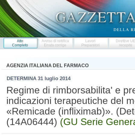
Atto
Avviso di rettifica
Lavori
Direttive U
Completo
Errata corrige
Preparatori
recepite
AGENZIA ITALIANA DEL FARMACO
DETERMINA
31 luglio 2014
Regime di rimborsabilita' e p
indicazioni terapeutiche del 
«Remicade (infliximab)». (De
(14A06444)
(GU Serie Genera