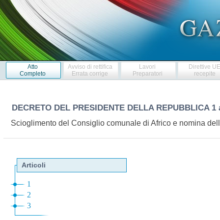
Atto
Avviso di rettifica
Lavori
Direttive U
Completo
Errata corrige
Preparatori
recepite
DECRETO DEL PRESIDENTE DELLA REPUBBLICA
1
Scioglimento del Consiglio comunale di Africo e nomina de