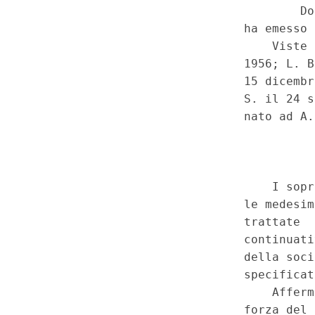
pignoranti o intervenuti nell'e
principio di ragionevolezza - L
nonche' del diritto alla retri
2012, n. 228, art. 1, commi 1
204, 205 e 206. - Costituzione
secondo, e 36. (14C00189)
(
Costituzionale n.36 del 27-8-