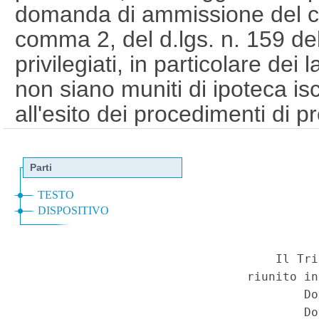
domanda di ammissione del cred
comma 2, del d.lgs. n. 159 del
privilegiati, in particolare dei
non siano muniti di ipoteca iscr
all'esito dei procedimenti di pr
comma 194, della legge n. 22
alla trascrizione del sequestr
abbiano trascritto un pignora
trascrizione del sequestro di
intervenuti nell'esecuzione ini
pignoramento prima della data 
predetta legge n. 228 del 2012
tra creditori ipotecari e credito