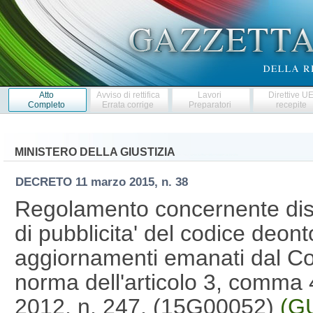
Atto
Avviso di rettifica
Lavori
Direttive U
Completo
Errata corrige
Preparatori
recepite
MINISTERO DELLA GIUSTIZIA
DECRETO
11 marzo 2015, n. 38
Regolamento concernente dispo
di pubblicita' del codice deont
aggiornamenti emanati dal Con
norma dell'articolo 3, comma 
2012, n. 247. (15G00052)
(GU