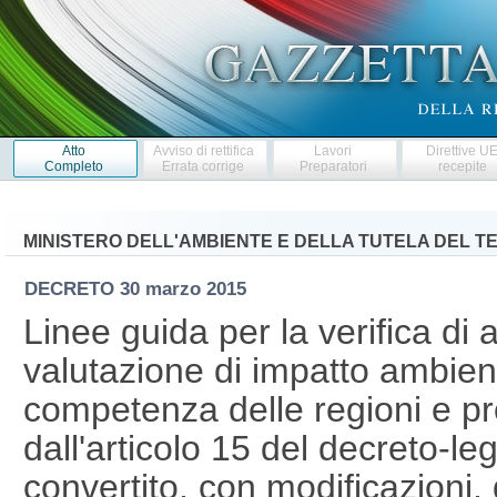
Atto
Avviso di rettifica
Lavori
Direttive U
Completo
Errata corrige
Preparatori
recepite
MINISTERO DELL'AMBIENTE E DELLA TUTELA DEL T
DECRETO
30 marzo 2015
Linee guida per la verifica di 
valutazione di impatto ambient
competenza delle regioni e p
dall'articolo 15 del decreto-l
convertito, con modificazioni,