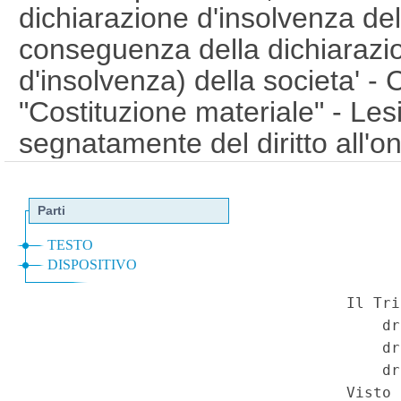
dichiarazione d'insolvenza de
conseguenza della dichiarazio
d'insolvenza) della societa' - 
"Costituzione materiale" - Lesion
segnatamente del diritto all'on
principio di eguaglianza formal
sociale e disparita' di trattame
Violazione del principio di eg
Carenza di tutela legislativa d
nell'ambito dell'iniziativa econ
trattamento fra imprenditore "
"sottosoglia"di fallibilita' - Int
persona fisica della qualifica d