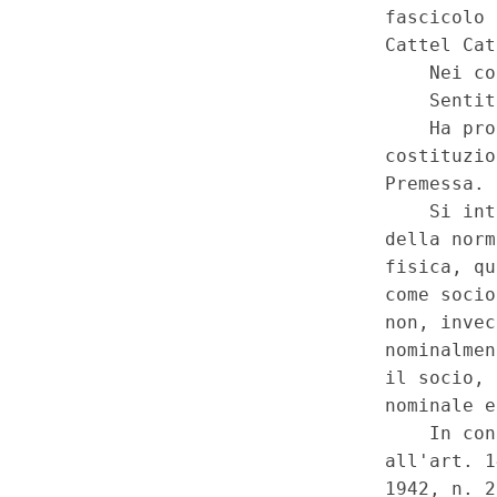
marzo 1942, n. 267, artt. 147
comma. - Costituzione, artt. 
(15C00148)
(GU 1
Serie Spec
a
n.21 del 27-5-2015)