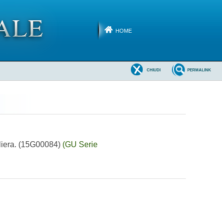
HOME
CHIUDI
PERMALINK
daliera. (15G00084)
(GU Serie