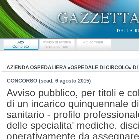
Atto
Avviso di rettifica
Atti correlati
Completo
Errata corrige
AZIENDA OSPEDALIERA «OSPEDALE DI CIRCOLO» D
CONCORSO
(scad. 6 agosto 2015)
Avviso pubblico, per titoli e co
di un incarico quinquennale di
sanitario - profilo profession
delle specialita' mediche, disc
operativamente da assegnare, q