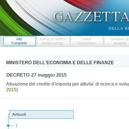
Atto
Avviso di rettifica
Lavori
Direttive U
Completo
Errata corrige
Preparatori
recepite
MINISTERO DELL'ECONOMIA E DELLE FINANZE
DECRETO
27 maggio 2015
Attuazione del credito d'imposta per attivita' di ricerca e sv
2015)