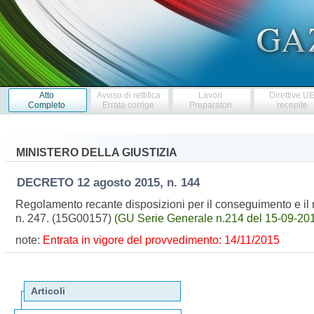
Atto
Avviso di rettifica
Lavori
Direttive U
Completo
Errata corrige
Preparatori
recepite
MINISTERO DELLA GIUSTIZIA
DECRETO
12 agosto 2015, n. 144
Regolamento recante disposizioni per il conseguimento e il m
n. 247. (15G00157)
(GU Serie Generale n.214 del 15-09-20
note:
Entrata in vigore del provvedimento: 14/11/2015