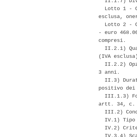
  II.1.7) Di
  Lotto 1 - 
esclusa, one
  Lotto 2 - 
- euro 468.0
compresi. 

  II.2.1) Qu
(IVA esclusa
  II.2.2) Op
3 anni. 

  II.3) Dura
positivo dei
  III.1.3) F
artt. 34, c.
  III.2) Con
  IV.1) Tipo
  IV.2) Crit
  IV.3.4) Sc