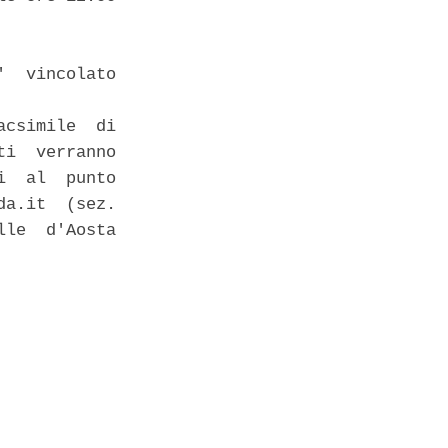
  vincolato

csimile  di

i  verranno

  al  punto

a.it  (sez.

le  d'Aosta
