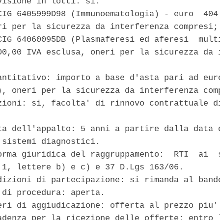
visione in lotti: si. 

CIG 6405999D98 (Immunoematologia) - euro  404.
ri per la sicurezza da interferenza compresi; 
CIG 64060095DB (Plasmaferesi ed aferesi  multi
00,00 IVA esclusa, oneri per la sicurezza da i
antitativo: importo a base d'asta pari ad euro
), oneri per la sicurezza da interferenza comp
zioni: si, facolta' di rinnovo contrattuale di
ta dell'appalto: 5 anni a partire dalla data d
 sistemi diagnostici. 

orma giuridica del raggruppamento:  RTI  ai  s
 1, lettere b) e c) e 37 D.Lgs 163/06. 

dizioni di partecipazione: si rimanda al bando
 di procedura: aperta. 

eri di aggiudicazione: offerta al prezzo piu' 
adenza per la ricezione delle offerte: entro l