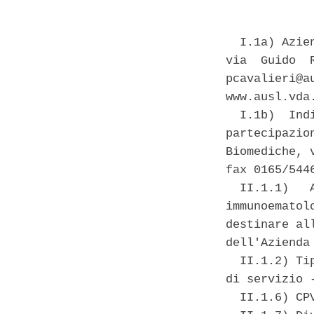
  I.1a) Azie
via  Guido  
pcavalieri@a
www.ausl.vda.
  I.1b)  Ind
partecipazio
Biomediche, 
fax 0165/5446
  II.1.1)   
immunoematol
destinare al
dell'Azienda
  II.1.2) Ti
di servizio -
  II.1.6) CP