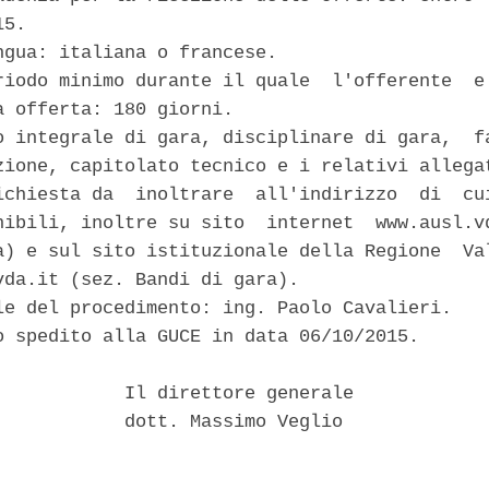
5. 

ngua: italiana o francese. 

riodo minimo durante il quale  l'offerente  e'
a offerta: 180 giorni. 

o integrale di gara, disciplinare di gara,  fa
zione, capitolato tecnico e i relativi allegat
ichiesta da  inoltrare  all'indirizzo  di  cui
nibili, inoltre su sito  internet  www.ausl.vd
a) e sul sito istituzionale della Regione  Val
vda.it (sez. Bandi di gara). 

le del procedimento: ing. Paolo Cavalieri. 

o spedito alla GUCE in data 06/10/2015. 

            Il direttore generale 

            dott. Massimo Veglio 
