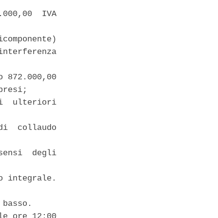
000,00  IVA



componente)

nterferenza

 872.000,00

resi; 

  ulteriori

i  collaudo

ensi  degli

 integrale. 

basso. 

e ore 12:00
