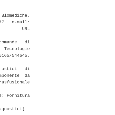
Biomediche,

7   e-mail:

   -    URL

omande   di

 Tecnologie

165/544645,

ostici   di

ponente  da

asfusionale

: Fornitura

gnostici). 
