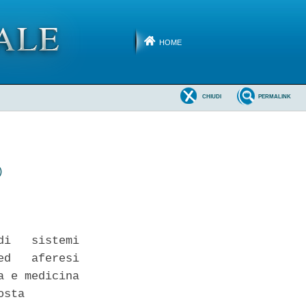
HOME
CHIUDI
PERMALINK
)
i   sistemi

d   aferesi

 e medicina

sta 
