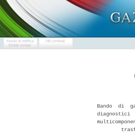
Avviso di rettifica
Atti correlati
Errata corrige
Bando  di  g
diagnostici 
multicompone
        tras