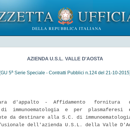
AZIENDA U.S.L. VALLE D'AOSTA
a
(GU 5
Serie Speciale - Contratti Pubblici n.124 del 21-10-2015
ara  d'appalto  -  Affidamento   fornitura   d
 di  immunoematologia  e  per  plasmaferesi  e
nte da destinare alla S.C. di immunoematologia
fusionale dell'azienda U.S.L. della Valle D'Ao