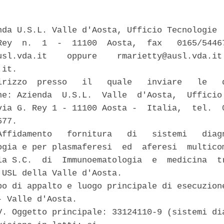
nda U.S.L. Valle d'Aosta, Ufficio Tecnologie  
Rey  n.  1  -  11100  Aosta,  fax   0165/54467
usl.vda.it    oppure    rmarietty@ausl.vda.it 
it. 

irizzo  presso   il   quale   inviare   le   d
ne: Azienda  U.S.L.  Valle  d'Aosta,  Ufficio 
via G. Rey 1 - 11100 Aosta -  Italia,  tel.  0
77. 

Affidamento   fornitura   di   sistemi   diagn
ogia e per plasmaferesi  ed  aferesi  multicom
la S.C.  di  Immunoematologia  e  medicina  tr
 USL della Valle d'Aosta. 

po di appalto e luogo principale di esecuzione
 Valle d'Aosta. 

V. Oggetto principale: 33124110-9 (sistemi dia