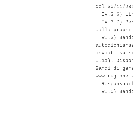
del 30/11/201
  IV.3.6) Li
  IV.3.7) Pe
dalla propri
  VI.3) Band
autodichiara
inviati su r
I.1a). Dispo
Bandi di gar
www.regione.
  Responsabi
  VI.5) Band
            
            