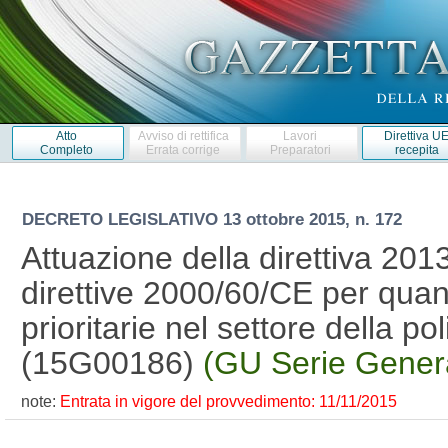
Atto
Avviso di rettifica
Lavori
Direttiva U
Completo
Errata corrige
Preparatori
recepita
DECRETO LEGISLATIVO
13 ottobre 2015, n. 172
Attuazione della direttiva 201
direttive 2000/60/CE per quan
prioritarie nel settore della po
(15G00186)
(GU Serie Genera
note:
Entrata in vigore del provvedimento: 11/11/2015