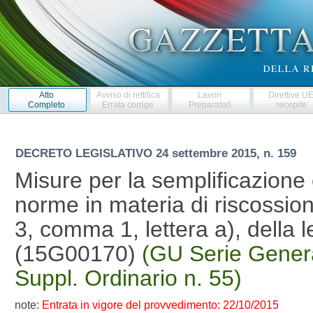
Atto
Avviso di rettifica
Lavori
Direttive U
Completo
Errata corrige
Preparatori
recepite
DECRETO LEGISLATIVO
24 settembre 2015, n. 159
Misure per la semplificazione 
norme in materia di riscossione
3, comma 1, lettera a), della 
(15G00170)
(GU Serie Genera
Suppl. Ordinario n. 55)
note:
Entrata in vigore del provvedimento: 22/10/2015