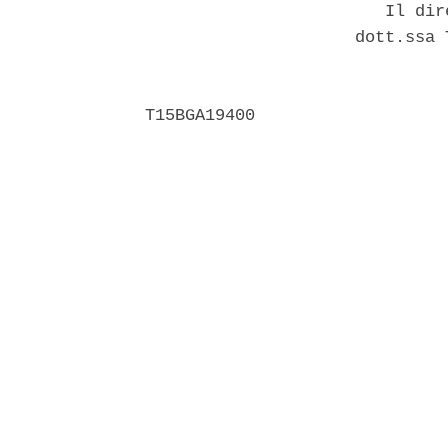
                        Il dir
                     dott.ssa 