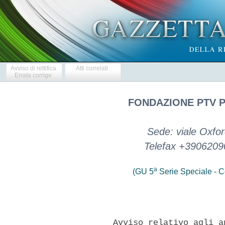
Avviso di rettifica
Atti correlati
Errata corrige
FONDAZIONE PTV P
Sede: viale Oxfor
Telefax +3906209
a
(GU 5
Serie Speciale - Co
        Avviso relativo agli a