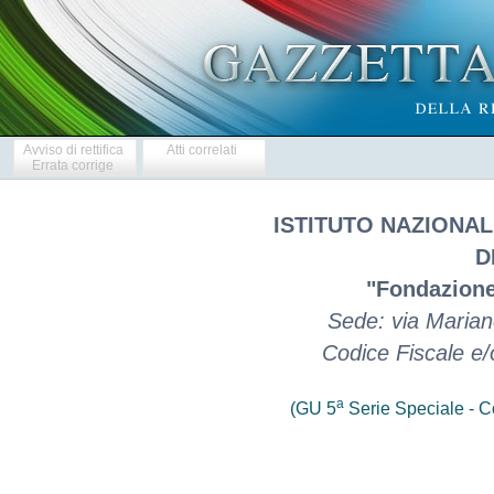
Avviso di rettifica
Atti correlati
Errata corrige
ISTITUTO NAZIONAL
D
"Fondazione
Sede: via Maria
Codice Fiscale e
a
(GU 5
Serie Speciale - Co