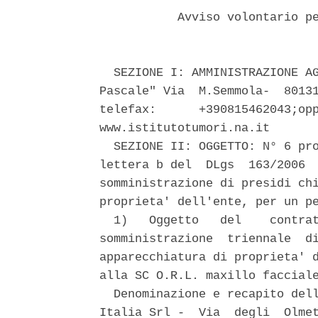
           Avviso volontario pe
  SEZIONE I: AMMINISTRAZIONE AG
Pascale" Via  M.Semmola-  80131
telefax:      +390815462043;opp
www.istitutotumori.na.it 

  SEZIONE II: OGGETTO: N° 6 pro
lettera b del  DLgs  163/2006  
somministrazione di presidi chi
proprieta' dell'ente, per un pe
  1)   Oggetto   del    contrat
somministrazione  triennale  di
apparecchiatura di proprieta' d
alla SC O.R.L. maxillo facciale
  Denominazione e recapito dell
Italia Srl -  Via  degli  Olmet