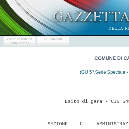
Avviso di rettifica
Atti correlati
Errata corrige
COMUNE DI CA
a
(GU 5
Serie Speciale - 
        Esito di gara - CIG 64
  SEZIONE    I:    AMMINISTRAZ