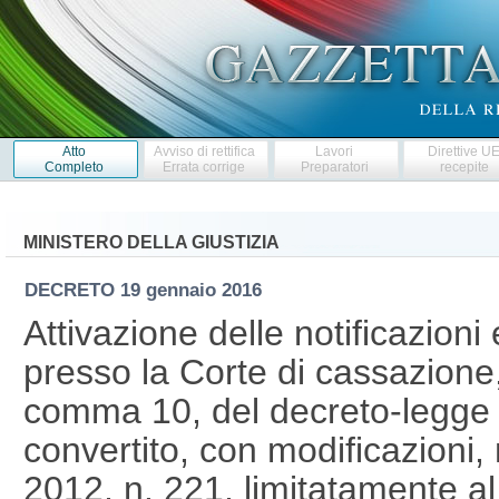
Atto
Avviso di rettifica
Lavori
Direttive U
Completo
Errata corrige
Preparatori
recepite
MINISTERO DELLA GIUSTIZIA
DECRETO
19 gennaio 2016
Attivazione delle notificazion
presso la Corte di cassazione, 
comma 10, del decreto-legge 
convertito, con modificazioni,
2012, n. 221, limitatamente al