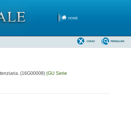
HOME
CHIUDI
PERMALINK
enitenziaria. (16G00008)
(GU Serie