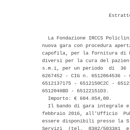
                       Estratt
  La Fondazione IRCCS Policlin
nuova gara con procedura apert
capofila, per la fornitura di 
diversi per la cura del pazien
s.m.i, per un periodo  di  36 
6267452 - CIG n. 6512064536 - 
6512137175 - 6512150C2C - 6512
6512048BD - 65122151D3. 

  Importo: € 604.854,00. 

  Il bando di gara integrale e
febbraio 2016, all'Ufficio  Pu
essere disponibili presso la S
Servizi  (tel.  0382/503381  e