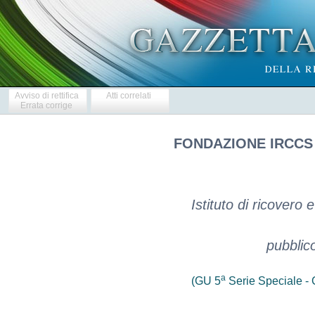
Avviso di rettifica
Atti correlati
Errata corrige
FONDAZIONE IRCCS
Istituto di ricovero 
pubblic
a
(GU 5
Serie Speciale - C