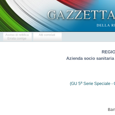
Avviso di rettifica
Atti correlati
Errata corrige
REGI
Azienda socio sanitaria 
a
(GU 5
Serie Speciale - C
                            Ban