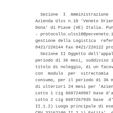
  Sezione  I  Amministrazione  
Azienda Ulss n.10 'Veneto Orien
Dona' di Piave (VE) Italia. Pun
- protocollo.ulss10@pecveneto.i
gestione della Logistica  refer
0421/228144 Fax 0421/228122 pro
  Sezione II Oggetto dell'appal
periodo di 36 mesi, suddiviso i
titolo di noleggio, di un facov
con  modulo  per  vitrectomia  
consumo, per il periodo di 36 m
di ulteriori 24 mesi per 'Azien
Lotto 1 cig 6607248987 base d'a
Lotto 2 cig 6607267935 base  d'
II.1.2) Luogo principale di ese
CPV 33162100 II.2.1) Entita'  d