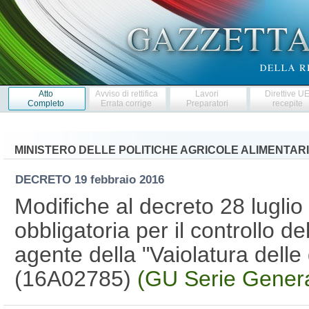
Atto
Avviso di rettifica
Lavori
Direttive U
Completo
Errata corrige
Preparatori
recepite
MINISTERO DELLE POLITICHE AGRICOLE ALIMENTARI
DECRETO
19 febbraio 2016
Modifiche al decreto 28 luglio
obbligatoria per il controllo d
agente della "Vaiolatura dell
(16A02785)
(GU Serie Genera