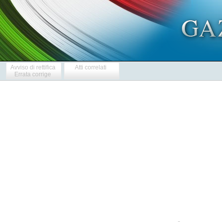
Avviso di rettifica
Atti correlati
Errata corrige
            