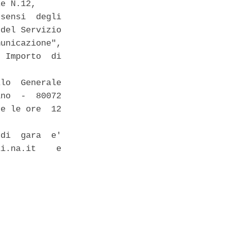
e N.12, 

sensi  degli

del Servizio

unicazione",

 Importo  di

lo  Generale

no  -  80072

e le ore  12

di  gara  e'

i.na.it    e
