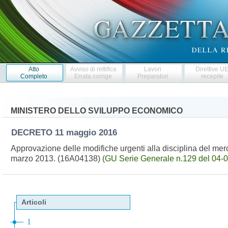
Atto
Avviso di rettifica
Lavori
Direttive U
Completo
Errata corrige
Preparatori
recepite
MINISTERO DELLO SVILUPPO ECONOMICO
DECRETO
11 maggio 2016
Approvazione delle modifiche urgenti alla disciplina del merc
marzo 2013. (16A04138)
(GU Serie Generale n.129 del 04-