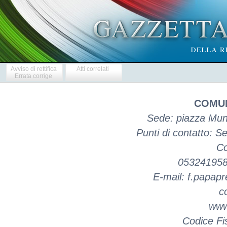
Avviso di rettifica
Atti correlati
Errata corrige
COMUN
Sede: piazza Muni
Punti di contatto: Se
Co
053241958
E-mail: f.papapr
c
www
Codice Fi