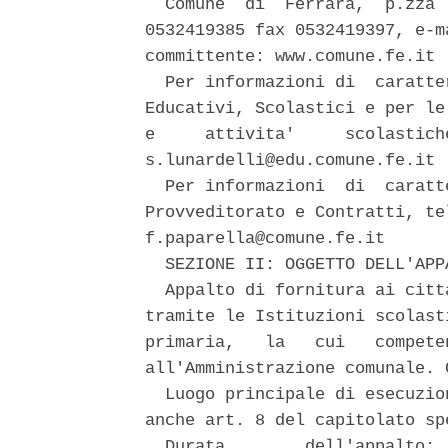
  Comune  di  Ferrara,  p.zza 
0532419385 fax 0532419397, e-m
committente: www.comune.fe.it 

  Per informazioni di  caratte
Educativi, Scolastici e per le
e     attivita'     scolastich
s.lunardelli@edu.comune.fe.it 

  Per informazioni  di  caratt
Provveditorato e Contratti, te
f.paparella@comune.fe.it 

  SEZIONE II: OGGETTO DELL'APPA
  Appalto di fornitura ai citt
tramite le Istituzioni scolast
primaria,   la   cui   compete
all'Amministrazione comunale. 
  Luogo principale di esecuzio
anche art. 8 del capitolato spe
  Durata        dell'appalto: 