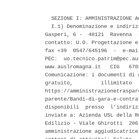
  SEZIONE I: AMMINISTRAZIONE A
  I.1) Denominazione e indiriz
Gasperi, 6 -  48121  Ravenna  
contatto: U.O. Progettazione e
fax +39  0547/645196  -  e-mai
PEC:  uo.tecnico.patrim@pec.au
www.auslromagna.it   CIG   670
Comunicazione: i documenti di 
gratuito,         illimitato  
https://amministrazionetraspar
parente/Bandi-di-gara-e-contra
disponibili  presso  l'indiriz
inviate a: Azienda USL della R
Edilizio - Viale Ghirotti  286
amministrazione aggiudicatrice