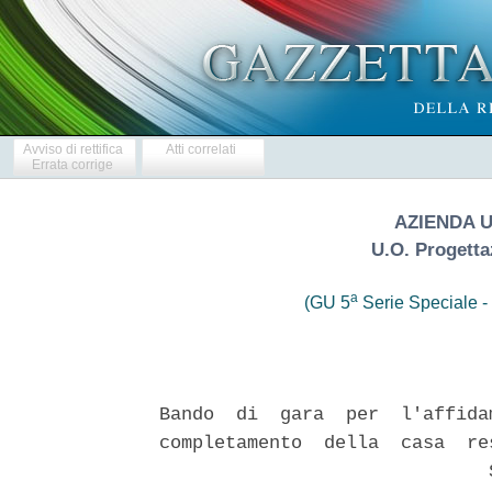
Avviso di rettifica
Atti correlati
Errata corrige
AZIENDA 
U.O. Progetta
a
(GU 5
Serie Speciale - 
Bando  di  gara  per  l'affida
completamento  della  casa  re
                              S