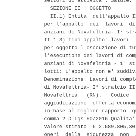
settori di attivita': Salute. 

  SEZIONE II : OGGETTO 

  II.1) Entita' dell'appalto I
per l'appalto  dei  lavori  di
anziani di Novafeltria- I° str
II.1.3) Tipo appalto: lavori. 
per oggetto l'esecuzione di tu
l'esecuzione dei lavori di com
anziani di Novafeltria - 1° st
lotti: L'appalto non e' suddiv
Denominazione: Lavori di compl
di Novafeltria- I° stralcio II
Novafeltria   (RN).   Codice  
aggiudicazione: offerta econom
in base al miglior rapporto  q
comma 2 D.Lgs 50/2016 Qualita'
Valore stimato: € 2.589.805,80
oneri  della  sicurezza  non  