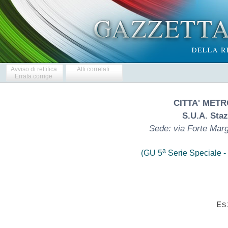
Avviso di rettifica
Atti correlati
Errata corrige
CITTA' METR
S.U.A. Sta
Sede: via Forte Marg
a
(GU 5
Serie Speciale - 
                            Esi