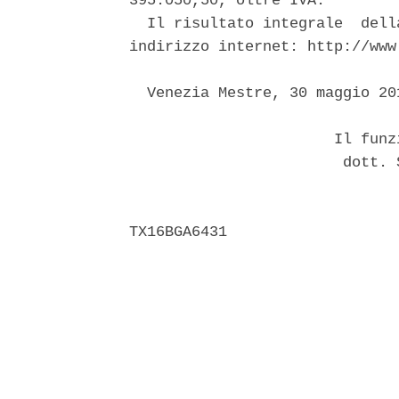
395.050,50, oltre IVA. 

  Il risultato integrale  dell
indirizzo internet: http://www
  Venezia Mestre, 30 maggio 201
                       Il funz
                        dott. 