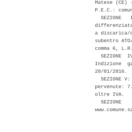
Matese (CE) 
P.E.C.: comu
  SEZIONE   
differenziat
a discarica/
subentro ATO
comma 6, L.R
  SEZIONE  I
Indizione  g
20/01/2016. 

  SEZIONE V:
pervenute: 7
oltre IVA. 

  SEZIONE   
www.comune.s
            