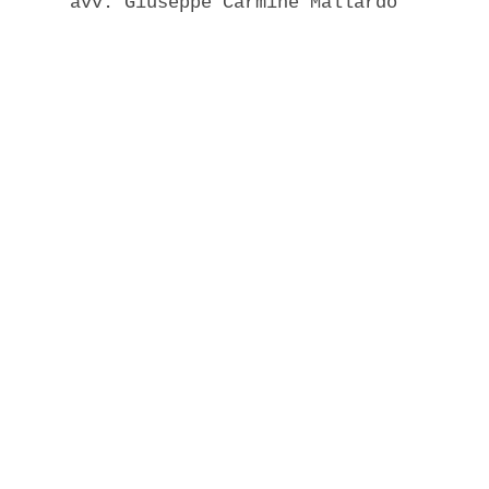
       avv. Giuseppe Carmine Mallardo 
