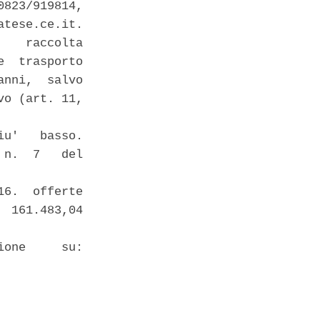
823/919814,

tese.ce.it. 

   raccolta

  trasporto

nni,  salvo

o (art. 11,

u'   basso.

n.  7   del

6.  offerte

 161.483,04

one     su:
