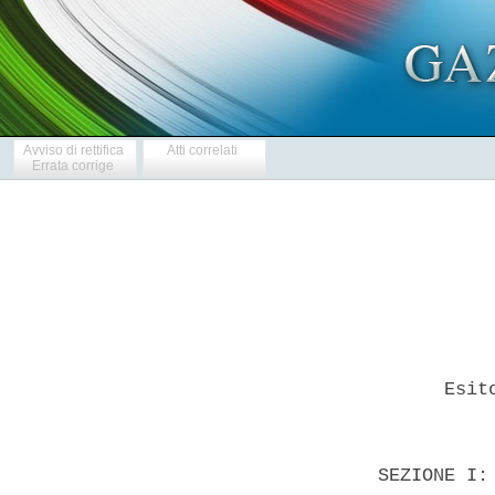
Avviso di rettifica
Atti correlati
Errata corrige
        Esit
  SEZIONE I: