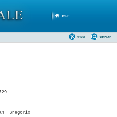
HOME
CHIUDI
PERMALINK
29 

n  Gregorio
