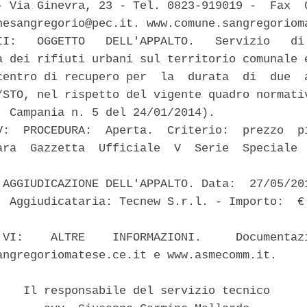
- Via Ginevra, 23 - Tel. 0823-919019 -  Fax  0
nesangregorio@pec.it. www.comune.sangregorioma
II:   OGGETTO   DELL'APPALTO.   Servizio   di 
a dei rifiuti urbani sul territorio comunale e
centro di recupero per  la  durata  di  due  a
/STO, nel rispetto del vigente quadro normativ
. Campania n. 5 del 24/01/2014). 

V:  PROCEDURA:  Aperta.  Criterio:  prezzo  pi
ara  Gazzetta  Ufficiale  V  Serie  Speciale  
 AGGIUDICAZIONE DELL'APPALTO. Data:  27/05/201
. Aggiudicataria: Tecnew S.r.l. - Importo:  € 
 VI:    ALTRE    INFORMAZIONI.     Documentazi
angregoriomatese.ce.it e www.asmecomm.it. 

    Il responsabile del servizio tecnico 
