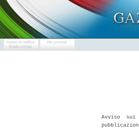
Avviso di rettifica
Atti correlati
Errata corrige
Avviso  sui 
pubblicazion
            