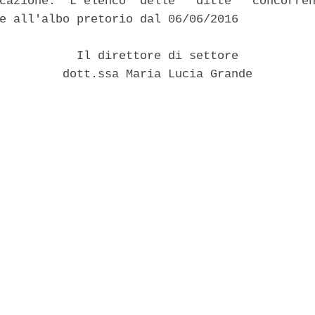
cazione.  L'elenco  delle   ditte   concorren
e all'albo pretorio dal 06/06/2016 

           Il direttore di settore 

         dott.ssa Maria Lucia Grande 
