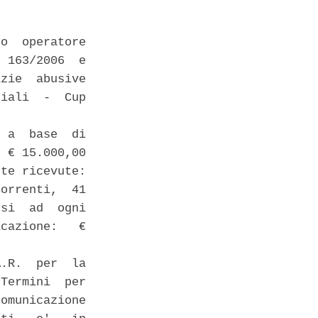
o  operatore

 163/2006  e

zie  abusive

iali  -  Cup

 a  base  di

 € 15.000,00

te ricevute:

orrenti,  41

si  ad  ogni

cazione:   €

.R.  per  la

Termini  per

omunicazione
