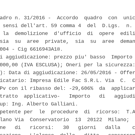
adro n. 31/2016 -  Accordo  quadro  con  unic
 sensi dell'art. 59 comma 4  del  D.Lgs.  n. 
 la  demolizione  d'ufficio  di  opere  edili
sia  su  aree  private,  sia  su  aree  deman
004 - Cig 6616943A18. 

i aggiudicazione: prezzo piu' basso  Importo 
000,00 (IVA ESCLUSA); Oneri per la sicurezza:
): Data di aggiudicazione: 26/05/2016 - Offer
icatario: Impresa Edile Fac S.R.L. Via  C.  C
Pv con il ribasso del: -29,606%  da  applicar
tratto  applicativo-   Importo   di   aggiudi
up: Ing. Alberto Galliani. 

petente per  le  procedure  di  ricorso:  T.A
lano Via  Conservatorio  13  20122  Milano;  
ne   di   ricorsi:   30   giorni   dalla    c