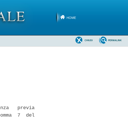
HOME
CHIUDI
PERMALINK
nza   previa

omma  7  del
