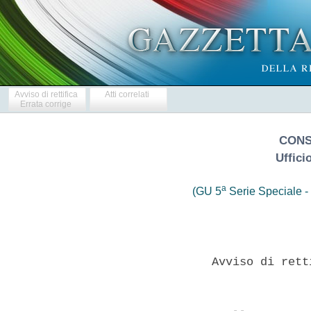
Avviso di rettifica
Atti correlati
Errata corrige
CONSE
Uffici
a
(GU 5
Serie Speciale - 
                Avviso di rett