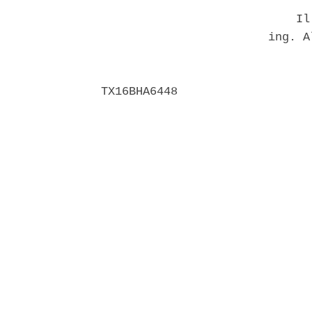
                            Il 
                        ing. A