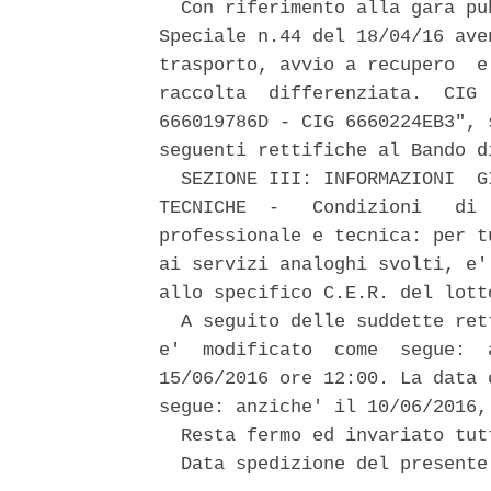
  Con riferimento alla gara pu
Speciale n.44 del 18/04/16 ave
trasporto, avvio a recupero  e
raccolta  differenziata.  CIG 
666019786D - CIG 6660224EB3", 
seguenti rettifiche al Bando di
  SEZIONE III: INFORMAZIONI  G
TECNICHE  -   Condizioni   di 
professionale e tecnica: per t
ai servizi analoghi svolti, e'
allo specifico C.E.R. del lott
  A seguito delle suddette ret
e'  modificato  come  segue:  
15/06/2016 ore 12:00. La data 
segue: anziche' il 10/06/2016,
  Resta fermo ed invariato tutt
  Data spedizione del presente