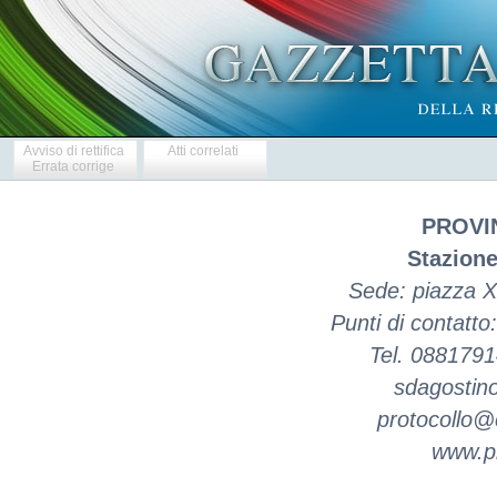
Avviso di rettifica
Atti correlati
Errata corrige
PROVI
Stazione
Sede: piazza X
Punti di contatto
Tel. 088179
sdagostino
protocollo@c
www.pr