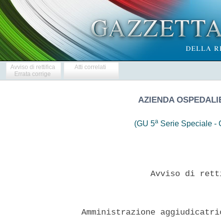
Avviso di rettifica
Atti correlati
Errata corrige
AZIENDA OSPEDALI
a
(GU 5
Serie Speciale - C
                Avviso di rett
  Amministrazione aggiudicatri