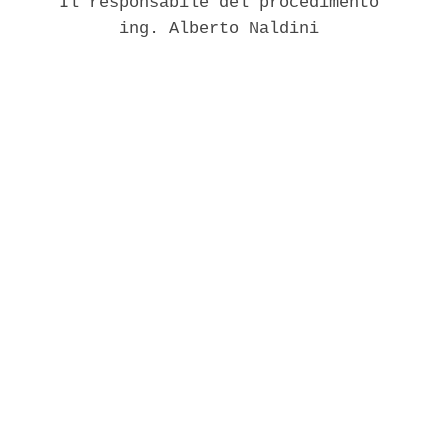
      Il responsabile del procedimento 

            ing. Alberto Naldini 
