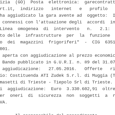
izia  (GO)  Posta  elettronica:  garecontratt
rt.it,  indirizzo   internet   e   profilo   
ha aggiudicato la gara avente ad  oggetto:  I
 connessi con l'attuazione degli  accordi  in
Linea  omogenea  di  intervento   n.   2.1:  
to delle  infrastrutture  per  la  funzione  
o  dei  magazzini  frigoriferi"  -  CIG  6351
001. 

 aperta con aggiudicazione al prezzo economic
 Bando pubblicato in G.U.R.I. n. 89 del 31.07
 aggiudicazione:   27.05.2016.   Offerte   ri
io: Costituenda ATI Zudek S.r.l. di Muggia (T
masetti di Trieste - Tiepolo Srl di Trieste. 
i  aggiudicazione:  Euro  3.330.602,91  oltre
er  oneri  di  sicurezza  non  soggetti  a  r
VA. 
