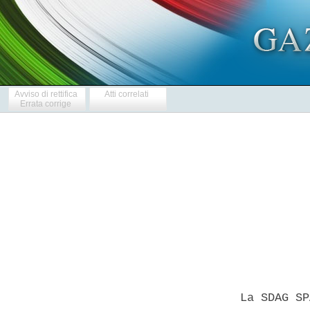
Avviso di rettifica
Atti correlati
Errata corrige
            
  La SDAG SP