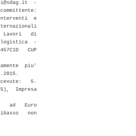
i@sdag.it  -

committente:

nterventi  e

ternazionali

 Lavori   di

logistica  -

457C1D   CUP

amente  piu'

.2015. 

cevute:   5.

S),  Impresa



   ad   Euro

ibasso   non
