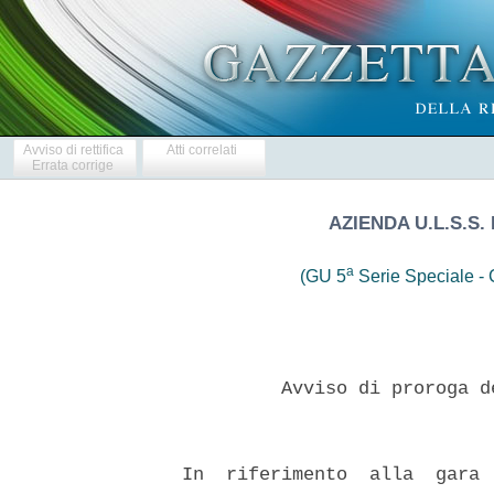
Avviso di rettifica
Atti correlati
Errata corrige
AZIENDA U.L.S.S. 
a
(GU 5
Serie Speciale - C
           Avviso di proroga d
  In  riferimento  alla  gara 