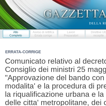
Atto
Avviso di rettifica
Lavori
Direttive U
Completo
Errata corrige
Preparatori
recepite
ERRATA-CORRIGE
Comunicato relativo al decret
Consiglio dei ministri 25 mag
"Approvazione del bando con il
modalita' e la procedura di pr
la riqualificazione urbana e la
delle citta' metropolitane, de