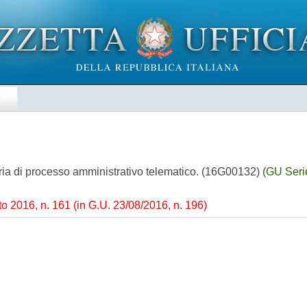
E
teria di processo amministrativo telematico. (16G00132)
(GU Seri
o 2016, n. 161 (in G.U. 23/08/2016, n. 196)