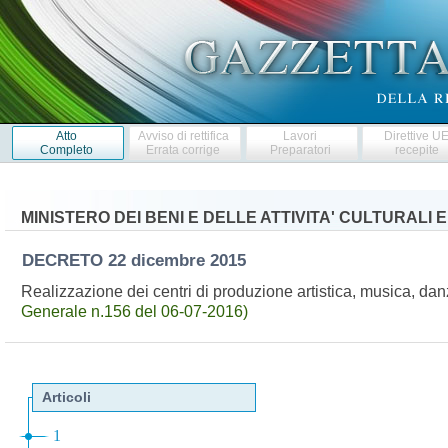
Atto
Avviso di rettifica
Lavori
Direttive U
Completo
Errata corrige
Preparatori
recepite
MINISTERO DEI BENI E DELLE ATTIVITA' CULTURALI 
DECRETO
22 dicembre 2015
Realizzazione dei centri di produzione artistica, musica, d
Generale n.156 del 06-07-2016)