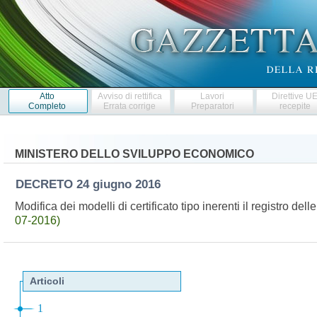
Atto
Avviso di rettifica
Lavori
Direttive U
Completo
Errata corrige
Preparatori
recepite
MINISTERO DELLO SVILUPPO ECONOMICO
DECRETO
24 giugno 2016
Modifica dei modelli di certificato tipo inerenti il registro d
07-2016)