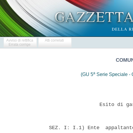
Avviso di rettifica
Atti correlati
Errata corrige
COMUN
a
(GU 5
Serie Speciale - C
                   Esito di ga
  SEZ. I: I.1) Ente  appaltant