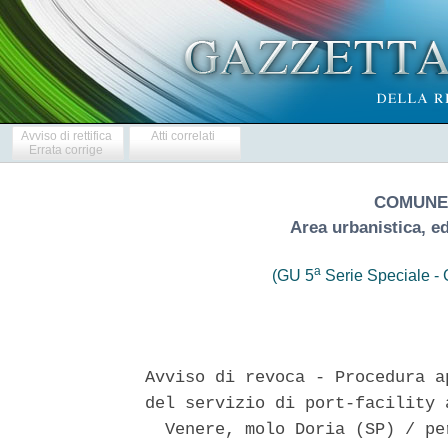
Avviso di rettifica
Atti correlati
Errata corrige
COMUNE 
Area urbanistica, ed
a
(GU 5
Serie Speciale - C
Avviso di revoca - Procedura a
del servizio di port-facility 
  Venere, molo Doria (SP) / pe