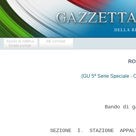
Avviso di rettifica
Atti correlati
Errata corrige
RO
a
(GU 5
Serie Speciale - C
                    Bando di g
  SEZIONE  I.  STAZIONE  APPAL