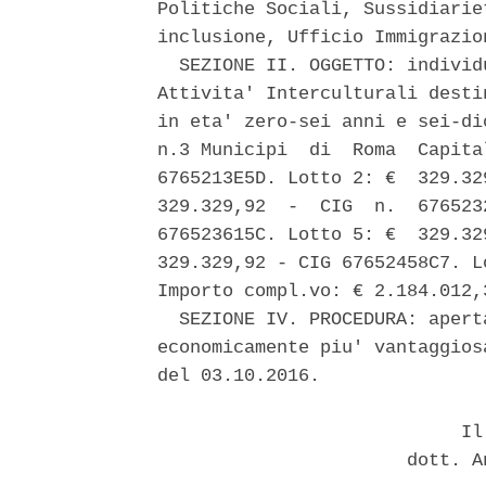
Politiche Sociali, Sussidiarie
inclusione, Ufficio Immigrazion
  SEZIONE II. OGGETTO: individ
Attivita' Interculturali desti
in eta' zero-sei anni e sei-di
n.3 Municipi  di  Roma  Capita
6765213E5D. Lotto 2: €  329.32
329.329,92  -  CIG  n.  676523
676523615C. Lotto 5: €  329.32
329.329,92 - CIG 67652458C7. L
Importo compl.vo: € 2.184.012,
  SEZIONE IV. PROCEDURA: apert
economicamente piu' vantaggios
del 03.10.2016. 

                            Il 
                       dott. A