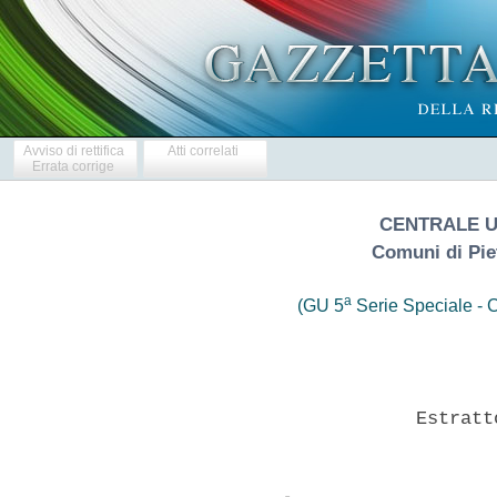
Avviso di rettifica
Atti correlati
Errata corrige
CENTRALE U
Comuni di Pie
a
(GU 5
Serie Speciale - C
                       Estratt