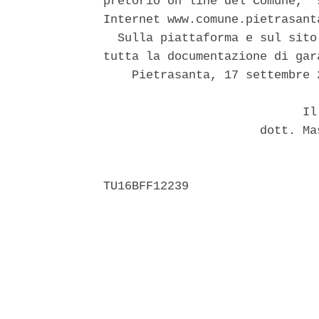
pretorio on line del Comune,  
Internet www.comune.pietrasanta
  Sulla piattaforma e sul sito
tutta la documentazione di gara
    Pietrasanta, 17 settembre 2
                            Il 
                      dott. Ma