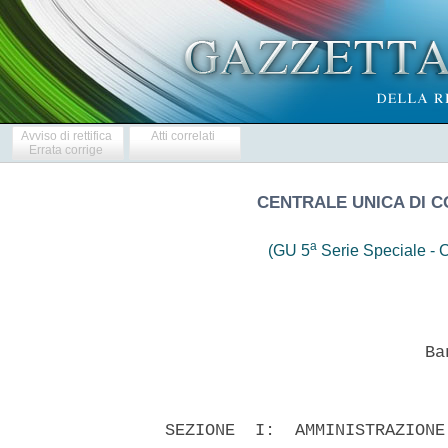
Avviso di rettifica
Atti correlati
Errata corrige
CENTRALE UNICA DI 
a
(GU 5
Serie Speciale - C
                            Ban
  SEZIONE  I:  AMMINISTRAZIONE