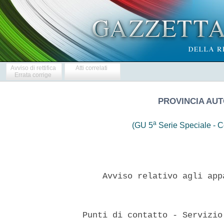
Avviso di rettifica
Atti correlati
Errata corrige
PROVINCIA AUT
a
(GU 5
Serie Speciale - Co
      Avviso relativo agli app
  Punti di contatto - Servizio