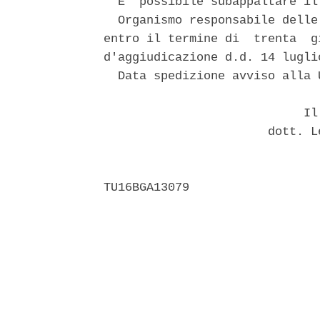
  E' possibile subappaltare il 
  Organismo responsabile delle
entro il termine di  trenta  g
d'aggiudicazione d.d. 14 luglio
  Data spedizione avviso alla 
                            Il 
                       dott. L